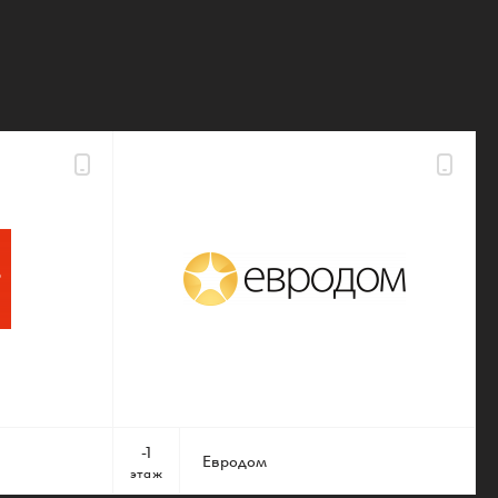
-1
Евродом
этаж