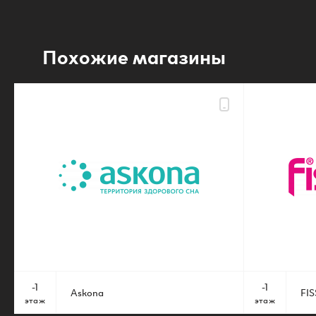
Похожие магазины
-1
-1
Askona
FI
этаж
этаж