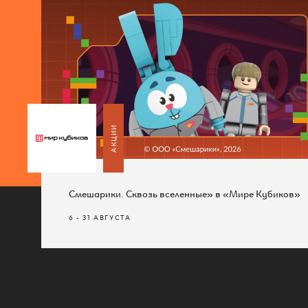
АКЦИИ
АКЦИИ
Смешарики. Сквозь вселенные» в «Мире Кубиков»
Бесплатный Wi-Fi!
Смешарики. Сквозь вселенные» в «Мире Кубиков»
6 - 31 АВГУСТА
1 АВГУСТА 2023
6 - 31 АВГУСТА