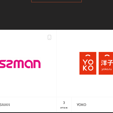
3
SSMAN
YOKO
этаж