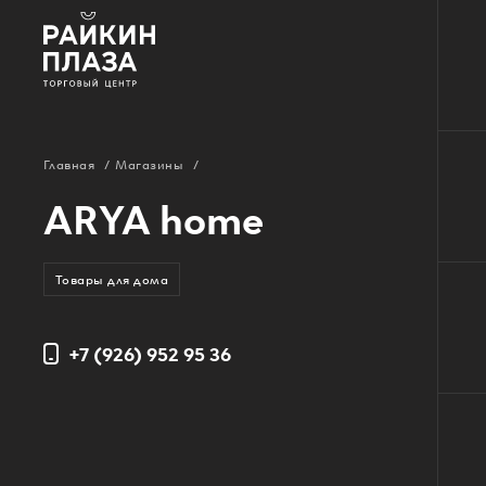
О ТЦ
Главная
/
Магазины
/
Арендаторам
ARYA home
Вакансии
Контакты
Товары для дома
+7 (926) 952 95 36
Карта ТЦ