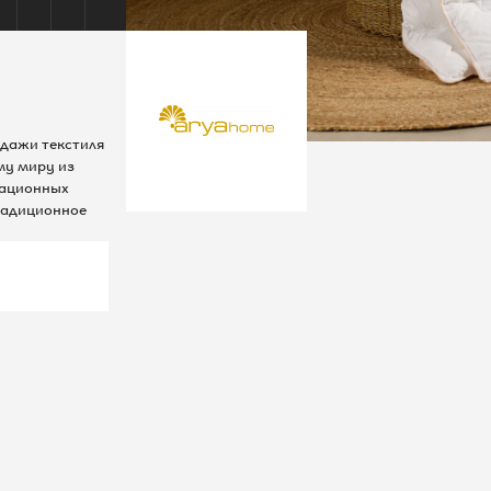
Шереметьевская д.6, к.1
10:00 – 22:00 без выходных
одажи текстиля
КАК ДОБРАТЬСЯ
му миру из
-1
этаж
вационных
радиционное