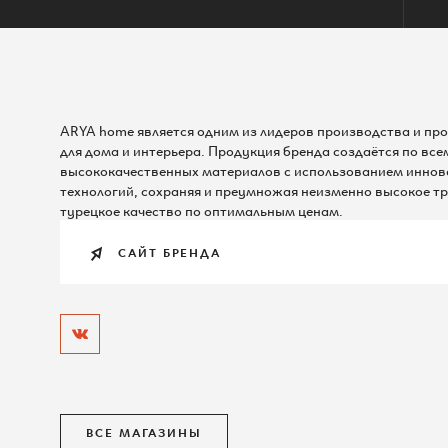
+7 (495) 542 44 55
Администрация ТЦ
ARYA home является одним из лидеров производства и пр
info@raikinplaza.ru
для дома и интерьера. Продукция бренда создаётся по все
По всем вопросам
высококачественных материалов с использованием инно
технологий, сохраняя и преумножая неизменно высокое т
турецкое качество по оптимальным ценам.
САЙТ БРЕНДА
ВСЕ МАГАЗИНЫ