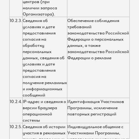
центров (при
наличии запроса
Организатора).
10.2.3.
Сведения об
Обеспечение соблюдения
условиях и дате
требований
предоставления
законодательства Российской
согласия на
Федерации о персональных
обработку
данных, а также
персональных
законодательства Российской
данных, сведения об
Федерации о рекламе
условиях и дате
предоставления
согласия на
получение рекламных
и информационных
сообщений
10.2.4.
IP-адрес и сведения о
Идентификация Участников
версии браузера
Программы, исключение
операционной
повторных регистраций
системы
10.2.5.
Сведения об истории
Индивидуальное общение с
участия в рекламных
Участниками Программы,
акциях, проводимых
направление индивидуальных