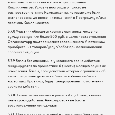
начисляется и/или списывается при получении
Комплиментов. Условие настоящего пункта не
распространяется на Комплименты, которые уже были
активированы до внесения изменений в Программу и/или
перечень Комплиментов.
5.7.8 Участник обязуется хранить оригиналы чеков на
сумму равную или более 500 руб. в целях предоставления
Организатору подтверждения совершенного Участником
приобретения товаров/услуг/работ при возникновении
спорных ситуаций.
5.7.9 Баллы без специально указанного срока действия
аннулируются по прошествии 6 (шести) месяцев со дня их
начисления. Баллы, срок действия которых ограничен и об
этом специально указано в Личном кабинете и/или в
настоящих Правилах, будут аннулированы по истечении
срока их действия.
5.7.10 Баллы, начисляемые в рамках Акций, могут иметь
иные сроки действия. Аннулированные Баллы
восстановлению не подлежат.
5.7.11 При наличии подозрений в совершении Участником