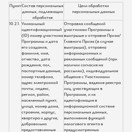
Пункт
Состав персональных
Цели обработки
данных, подлежащих
персональных данных
обработке
10.2.1.
Уникальный
Отправка сообщений
идентификационный
участникам Программы о
(ID) номер участника
выигрыше и отправке Приза/
Программы и дата
Главного Приза (в случае
его создания,
выигрыша), отправка
фамилия, имя,
информационных и
отчество, дата
рекламных сообщений (при
рождения, пол,
наличии согласия на
паспортные данные,
рассылки), индивидуальное
номер телефона,
общение с Участниками
адрес электронной
Программы, ведение реестра
почты, индекс,
лиц, участвующих в
регион, район,
Программе, и их
населенный пункт,
идентификация в
улица, номер дома,
информационной системе
строение, корпус,
персональных данных,
квартира и другие,
выполнение функций
добровольно
налогового агента в
предоставленные
предусмотренных