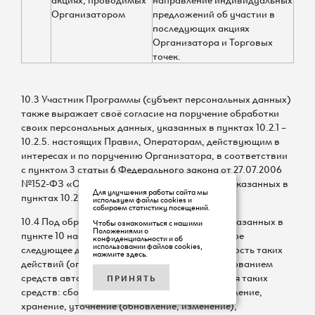
Организатором
предложений об участии в
последующих акциях
Организатора и Торговых
точек.
10.3 Участник Программы (субъект персональных данных)
также выражает своё согласие на поручение обработки
своих персональных данных, указанных в пунктах 10.2.1 –
10.2.5. настоящих Правил, Операторам, действующим в
интересах и по поручению Организатора, в соответствии
с пунктом 3 статьи 6 Федерального закона от 27.07.2006
№152-ФЗ «О персональных данных» в целях, указанных в
Для улучшения работы сайта мы
пунктах 10.2.1 – 10.2.5. настоящих Правил.
используем файлы cookies и
собираем статистику посещений.
10.4 Под обработкой персональных данных, указанных в
Чтобы ознакомиться с нашими
Положениями о
пункте 10 настоящих Правил, понимается любое
конфиденциальности и об
использовании файлов cookies,
следующее действие (операция) или совокупность таких
нажмите здесь
.
действий (операций), совершаемых с использованием
средств автоматизации или без использования таких
ПРИНЯТЬ
средств: сбор, запись, систематизация, накопление,
хранение, уточнение (обновление, изменение),