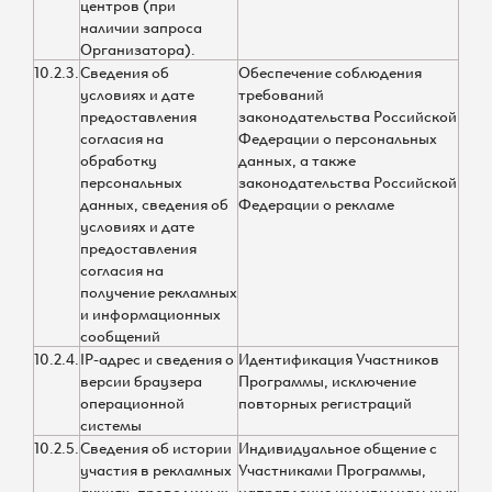
центров (при
наличии запроса
Организатора).
10.2.3.
Сведения об
Обеспечение соблюдения
условиях и дате
требований
предоставления
законодательства Российской
согласия на
Федерации о персональных
обработку
данных, а также
персональных
законодательства Российской
данных, сведения об
Федерации о рекламе
условиях и дате
предоставления
согласия на
получение рекламных
и информационных
сообщений
10.2.4.
IP-адрес и сведения о
Идентификация Участников
версии браузера
Программы, исключение
операционной
повторных регистраций
системы
10.2.5.
Сведения об истории
Индивидуальное общение с
участия в рекламных
Участниками Программы,
акциях, проводимых
направление индивидуальных