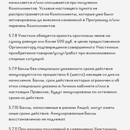
начисляется и/или списывается при получении
Комплиментов. Условие настоящего пункта не
распространяется на Комплименты, которые уже были
активированы до внесения изменений в Программу и/или
перечень Комплиментов.
5.7.8 Участник обязуется хранить оригиналы чеков на
сумму равную или более 500 руб. в целях предоставления
Организатору подтверждения совершенного Участником
приобретения товаров/услуг/работ при возникновении
спорных ситуаций.
5.7.9 Баллы без специально указанного срока действия
аннулируются по прошествии 6 (шести) месяцев со дня их
начисления. Баллы, срок действия которых ограничен и об
этом специально указано в Личном кабинете и/или в
настоящих Правилах, будут аннулированы по истечении
срока их действия.
5.7.10 Баллы, начисляемые в рамках Акций, могут иметь
иные сроки действия. Аннулированные Баллы
восстановлению не подлежат.
5.7.11 При наличии подозрений в совершении Участником