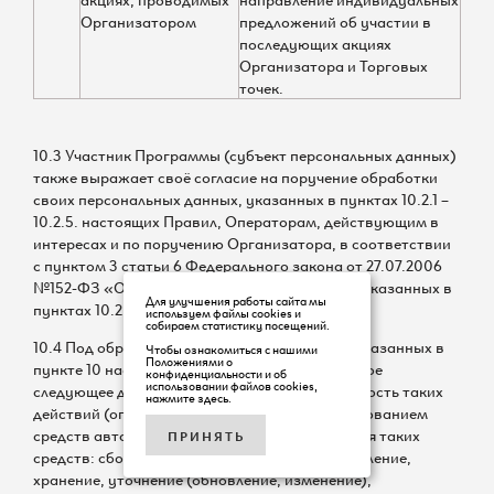
Организатором
предложений об участии в
последующих акциях
Организатора и Торговых
точек.
10.3 Участник Программы (субъект персональных данных)
также выражает своё согласие на поручение обработки
своих персональных данных, указанных в пунктах 10.2.1 –
10.2.5. настоящих Правил, Операторам, действующим в
интересах и по поручению Организатора, в соответствии
с пунктом 3 статьи 6 Федерального закона от 27.07.2006
№152-ФЗ «О персональных данных» в целях, указанных в
Для улучшения работы сайта мы
пунктах 10.2.1 – 10.2.5. настоящих Правил.
используем файлы cookies и
собираем статистику посещений.
10.4 Под обработкой персональных данных, указанных в
Чтобы ознакомиться с нашими
Положениями о
пункте 10 настоящих Правил, понимается любое
конфиденциальности и об
использовании файлов cookies,
следующее действие (операция) или совокупность таких
нажмите здесь
.
действий (операций), совершаемых с использованием
средств автоматизации или без использования таких
ПРИНЯТЬ
средств: сбор, запись, систематизация, накопление,
хранение, уточнение (обновление, изменение),