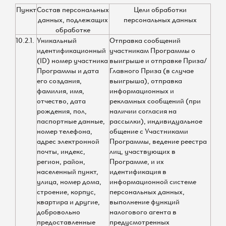
Пункт
Состав персональных
Цели обработки
данных, подлежащих
персональных данных
обработке
10.2.1.
Уникальный
Отправка сообщений
идентификационный
участникам Программы о
(ID) номер участника
выигрыше и отправке Приза/
Программы и дата
Главного Приза (в случае
его создания,
выигрыша), отправка
фамилия, имя,
информационных и
отчество, дата
рекламных сообщений (при
рождения, пол,
наличии согласия на
паспортные данные,
рассылки), индивидуальное
номер телефона,
общение с Участниками
адрес электронной
Программы, ведение реестра
почты, индекс,
лиц, участвующих в
регион, район,
Программе, и их
населенный пункт,
идентификация в
улица, номер дома,
информационной системе
строение, корпус,
персональных данных,
квартира и другие,
выполнение функций
добровольно
налогового агента в
предоставленные
предусмотренных