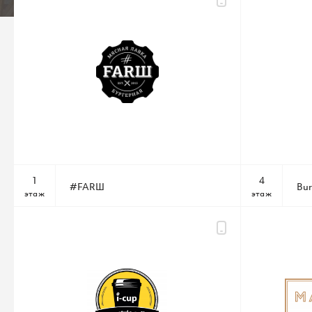
+7 (495) 542 44 55
Администрация ТЦ
info@raikinplaza.ru
По всем вопросам
1
4
#FARШ
Bur
этаж
этаж