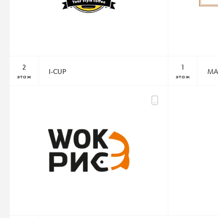
2
1
I-CUP
MA
этаж
этаж