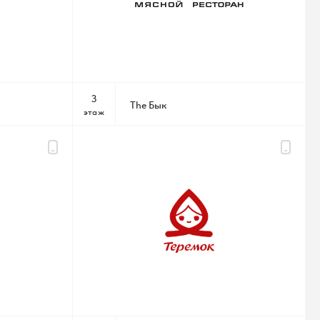
3
The Бык
этаж