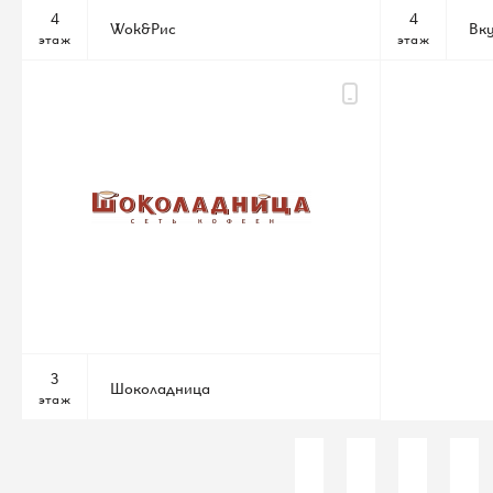
4
4
Wok&Рис
Вку
этаж
этаж
3
Шоколадница
этаж