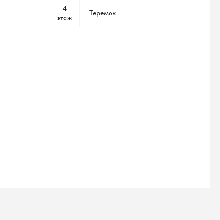
4
Теремок
этаж