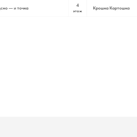
4
сно — и точка
Крошка Картошка
этаж