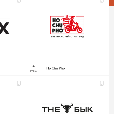
4
Ho Chu Pho
этаж