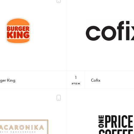
Шереметьевская д.6, к.1
10:00 – 22:00 без выходных
КАК ДОБРАТЬСЯ
1
ger King
Cofix
этаж