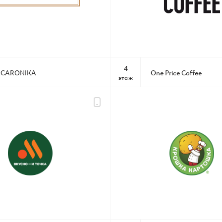
4
CARONIKA
One Price Coffee
этаж