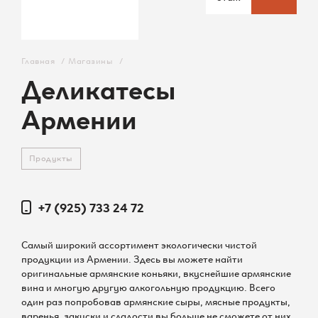
О ТЦ
Арендаторам
Главная
/
Магазины
/
Вакансии
Деликатесы
Армении
Контакты
Карта ТЦ
Продукты
+7 (925) 733 24 72
Самый широкий ассортимент экологически чистой
+7 (495) 542 44 55
продукции из Армении. Здесь вы можете найти
оригинальные армянские коньяки, вкуснейшие армянские
Администрация ТЦ
вина и многую другую алкогольную продукцию. Всего
один раз попробовав армянские сыры, мясные продукты,
info@raikinplaza.ru
варенья, закуски и сладости вы больше не сможете от них