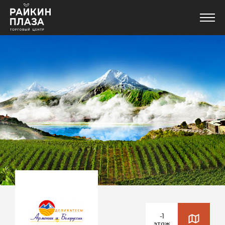
Магазины
Еда
Услуги и сервисы
Развлечения
Новости
-1
этаж