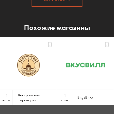
Похожие магазины
Костромские
-1
-1
ВкусВилл
сыроварни
этаж
этаж