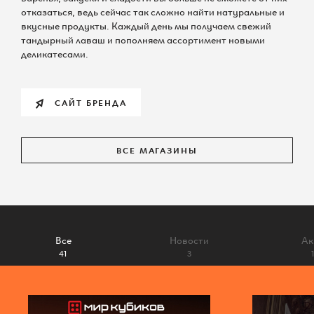
По всем вопросам
отказаться, ведь сейчас так сложно найти натуральные и
вкусные продукты. Каждый день мы получаем свежий
тандырный лаваш и пополняем ассортимент новыми
деликатесами.
САЙТ БРЕНДА
Шереметьевская д.6, к.1
10:00 – 22:00 без выходных
ВСЕ МАГАЗИНЫ
КАК ДОБРАТЬСЯ
Все
Новости
Ак
41
3