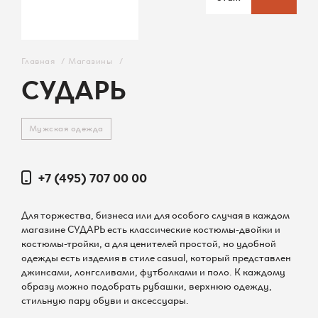
О ТЦ
Арендаторам
Главная
/
Магазины
/
Вакансии
СУДАРЬ
Контакты
Мужская одежда
Карта ТЦ
+7 (495) 707 00 00
Для торжества, бизнеса или для особого случая в каждом
магазине СУДАРЬ есть классические костюмы-двойки и
костюмы-тройки, а для ценителей простой, но удобной
+7 (495) 542 44 55
одежды есть изделия в стиле casual, который представлен
джинсами, лонгсливами, футболками и поло. К каждому
Администрация ТЦ
образу можно подобрать рубашки, верхнюю одежду,
стильную пару обуви и аксессуары.
info@raikinplaza.ru