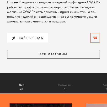
При необходимости подгонки изделий по фигуре в СУДАРЬ
По всем вопросам
работают профессиональные портные. Также в каждом
магазине СУДАРЬ есть приемный пункт химчистки, а при
покупке изделий в наших магазинах вы получаете услуги
химчистки или аквачистки в подарок.
Шереметьевская д.6, к.1
САЙТ БРЕНДА
10:00 – 22:00 без выходных
ВСЕ МАГАЗИНЫ
КАК ДОБРАТЬСЯ
Все
Новости
Ак
41
3