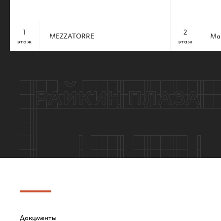
1
2
MEZZATORRE
Mar
этаж
этаж
Документы