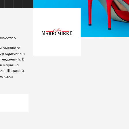
Шереметьевская д.6, к.1
10:00 – 22:00 без выходных
качество.
КАК ДОБРАТЬСЯ
2
ры высокого
этаж
ор мужских и
тенденций. В
я марки, а
лей. Широкий
как для