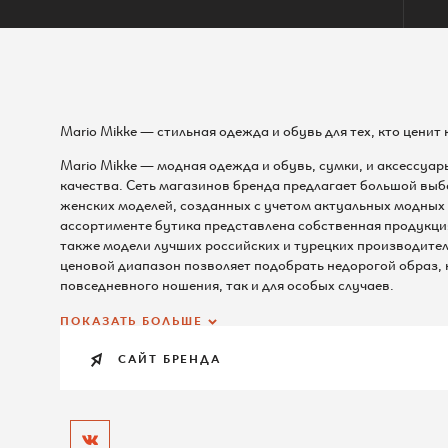
+7 (495) 542 44 55
Администрация ТЦ
Mario Mikke — стильная одежда и обувь для тех, кто ценит 
info@raikinplaza.ru
По всем вопросам
Mario Mikke — модная одежда и обувь, сумки, и аксессуа
качества. Сеть магазинов бренда предлагает большой выб
женских моделей, созданных с учетом актуальных модных 
ассортименте бутика представлена собственная продукци
также модели лучших российских и турецких производите
ценовой диапазон позволяет подобрать недорогой образ, 
повседневного ношения, так и для особых случаев.
ПОКАЗАТЬ БОЛЬШЕ
САЙТ БРЕНДА