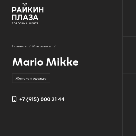
О ТЦ
Главная
/
Магазины
/
Арендаторам
Mario Mikke
Вакансии
Контакты
Женская одежда
+7 (915) 000 21 44
Карта ТЦ