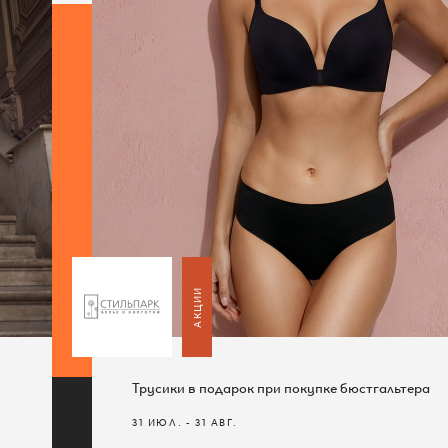
АКЦИИ
АКЦИИ
Трусики в подарок при покупке бюстгальтера
Самые горячие новости от ТЦ «Райкин плаза»!
Трусики в подарок при покупке бюстгальтера
31 ИЮЛ. - 31 АВГ.