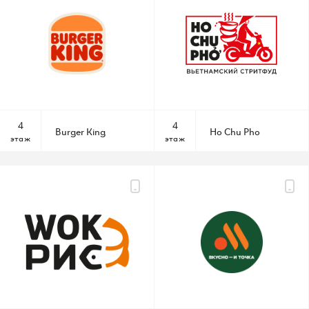
О ТЦ
Арендаторам
Вакансии
Контакты
4
4
Burger King
Ho Chu Pho
этаж
этаж
Карта ТЦ
+7 (495) 542 44 55
Администрация ТЦ
info@raikinplaza.ru