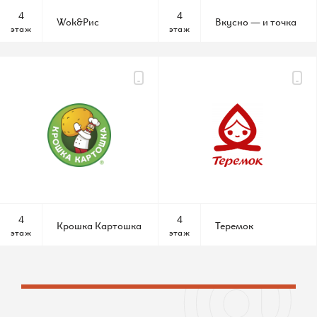
По всем вопросам
4
4
Wok&Рис
Вкусно — и точка
этаж
этаж
Шереметьевская д.6, к.1
10:00 – 22:00 без выходных
КАК ДОБРАТЬСЯ
4
4
Крошка Картошка
Теремок
этаж
этаж