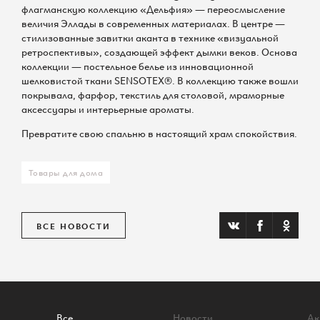
флагманскую коллекцию «Дельфия» — переосмысление
По всем вопросам
величия Эллады в современных материалах. В центре —
стилизованные завитки аканта в технике «визуальной
ретроспективы», создающей эффект дымки веков. Основа
коллекции — постельное белье из инновационной
шелковистой ткани SENSOTEX®. В коллекцию также вошли
покрывала, фарфор, текстиль для столовой, мраморные
аксессуары и интерьерные ароматы.
Шереметьевская д.6, к.1
10:00 – 22:00 без выходных
Превратите свою спальню в настоящий храм спокойствия.
Товары для дома
КАК ДОБРАТЬСЯ
ВСЕ НОВОСТИ
Все
Новости
Ак