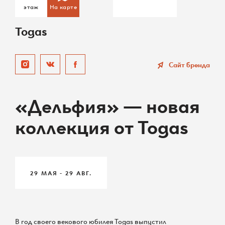
этаж
На карте
О ТЦ
Togas
Арендаторам
Вакансии
Сайт бренда
Контакты
«Дельфия» — новая
Карта ТЦ
коллекция от Togas
29 МАЯ - 29 АВГ.
+7 (495) 542 44 55
Администрация ТЦ
info@raikinplaza.ru
В год своего векового юбилея Togas выпустил