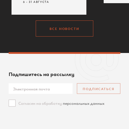
Кубиков»
6 - 31 АВГУСТА
1 АВГУС
6 - 31 АВГУСТА
ВСЕ НОВОСТИ
Подпишитесь
на рассылку
ПОДПИСАТЬСЯ
Согласен на обработку
персональных данных