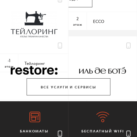
По всем вопросам
-1
2
Перекресток
ECCO
этаж
этаж
Шереметьевская д.6, к.1
10:00 – 22:00 без выходных
-1
Тейлоринг
этаж
КАК ДОБРАТЬСЯ
ВСЕ УСЛУГИ И СЕРВИСЫ
1
1
restore:
ИЛЬ ДЕ БОТЭ
этаж
этаж
БАНКОМАТЫ
БЕСПЛАТНЫЙ WIFI