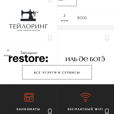
По всем вопросам
-1
2
Перекресток
ECCO
этаж
этаж
Шереметьевская д.6, к.1
10:00 – 22:00 без выходных
-1
Тейлоринг
этаж
КАК ДОБРАТЬСЯ
ВСЕ УСЛУГИ И СЕРВИСЫ
1
1
restore:
ИЛЬ ДЕ БОТЭ
этаж
этаж
БАНКОМАТЫ
БЕСПЛАТНЫЙ WIFI