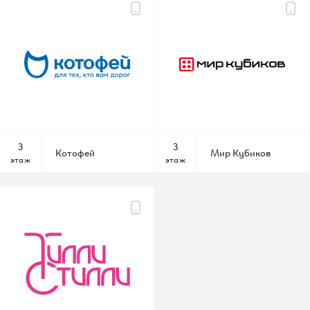
КАРТА САЙТА
3
3
Котофей
Мир Кубиков
этаж
этаж