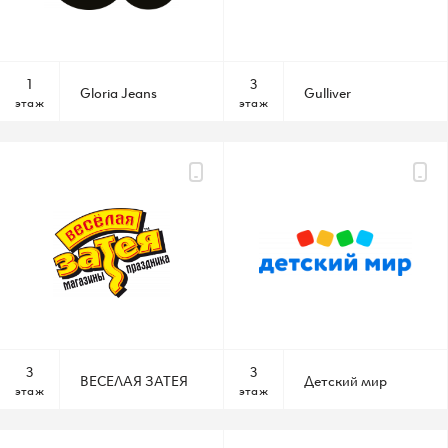
По всем вопросам
1
3
Gloria Jeans
Gulliver
этаж
этаж
Шереметьевская д.6, к.1
10:00 – 22:00 без выходных
КАК ДОБРАТЬСЯ
3
3
ВЕСЕЛАЯ ЗАТЕЯ
Детский мир
этаж
этаж