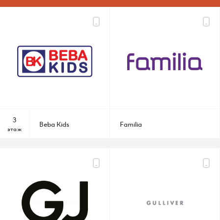
О ТЦ
Арендаторам
Вакансии
Контакты
Карта ТЦ
3
Beba Kids
Familia
этаж
+7 (495) 542 44 55
Администрация ТЦ
info@raikinplaza.ru