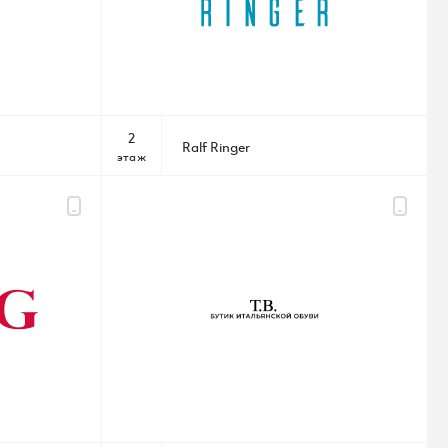
2
Ralf Ringer
этаж