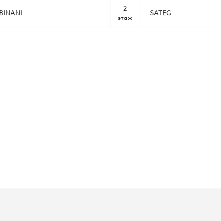
2
BINANI
SATEG
этаж