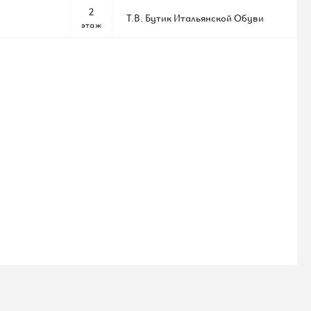
2
Т.В. Бутик Итальянской Обуви
этаж