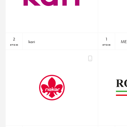
2
1
kari
ME
этаж
этаж