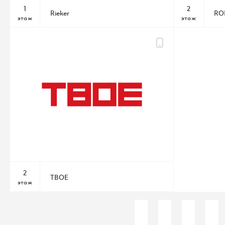
1
2
Rieker
RO
этаж
этаж
2
ТВОЕ
этаж