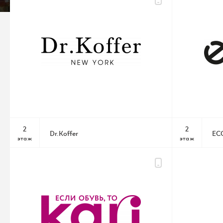
+7 (495) 542 44 55
Администрация ТЦ
info@raikinplaza.ru
По всем вопросам
2
2
Dr.Koffer
EC
этаж
этаж