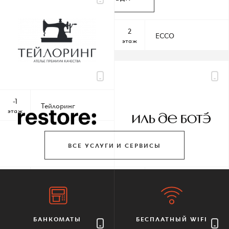
По всем вопросам
-1
2
Перекресток
ECCO
этаж
этаж
Шереметьевская д.6, к.1
10:00 – 22:00 без выходных
-1
Тейлоринг
этаж
КАК ДОБРАТЬСЯ
ВСЕ УСЛУГИ И СЕРВИСЫ
1
1
restore:
ИЛЬ ДЕ БОТЭ
этаж
этаж
БАНКОМАТЫ
БЕСПЛАТНЫЙ WIFI